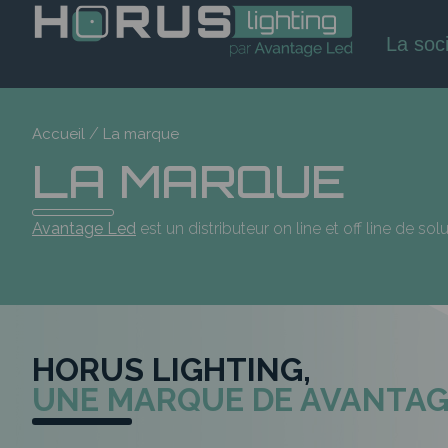
La soc
/
Accueil
La marque
LA MARQUE
Avantage Led
est un distributeur on line et off line de so
HORUS LIGHTING,
UNE MARQUE DE AVANTAG